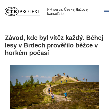
PR servis Českej tlačovej
Men
kancelárie
Závod, kde byl vítěz každý. Běhej
lesy v Brdech prověřilo běžce v
horkém počasí