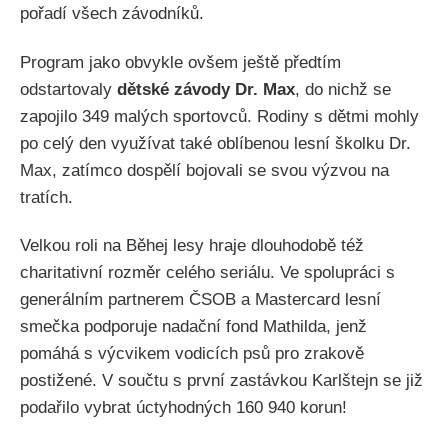
pořadí všech závodníků.
Program jako obvykle ovšem ještě předtím
odstartovaly
dětské závody Dr. Max
, do nichž se
zapojilo 349 malých sportovců. Rodiny s dětmi mohly
po celý den využívat také oblíbenou lesní školku Dr.
Max, zatímco dospělí bojovali se svou výzvou na
tratích.
Velkou roli na Běhej lesy hraje dlouhodobě též
charitativní rozměr celého seriálu. Ve spolupráci s
generálním partnerem ČSOB a Mastercard lesní
smečka podporuje nadační fond Mathilda, jenž
pomáhá s výcvikem vodicích psů pro zrakově
postižené. V součtu s první zastávkou Karlštejn se již
podařilo vybrat úctyhodných 160 940 korun!