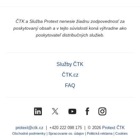
ČTK a Služba Protext nenesie žiadnu zodpovednosť za
poskytovaný obsah a v tejto súvislosti koná výhradne ako
poskytovateľ distribučných služieb.
Služby ČTK
ČTK.cz
FAQ
LinkedIn
X
Youtube
Facebook
Instagram
(Twitter)
protext@ctk.cz
|
+420 222 098 175
| © 2026
Protext ČTK
Obchodné podmienky
|
Spracovanie os. údajov
|
Politická reklama
|
Cookies