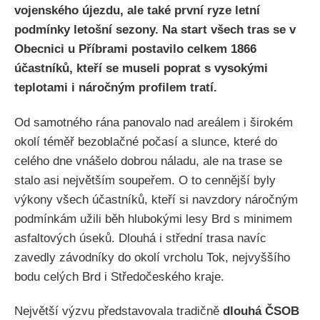
vojenského újezdu, ale také první ryze letní
podmínky letošní sezony. Na start všech tras se v
Obecnici u Příbrami postavilo celkem 1866
účastníků, kteří se museli poprat s vysokými
teplotami i náročným profilem tratí.
Od samotného rána panovalo nad areálem i širokém
okolí téměř bezoblačné počasí a slunce, které do
celého dne vnášelo dobrou náladu, ale na trase se
stalo asi největším soupeřem. O to cennější byly
výkony všech účastníků, kteří si navzdory náročným
podmínkám užili běh hlubokými lesy Brd s minimem
asfaltových úseků. Dlouhá i střední trasa navíc
zavedly závodníky do okolí vrcholu Tok, nejvyššího
bodu celých Brd i Středočeského kraje.
Největší výzvu představovala tradičně
dlouhá ČSOB