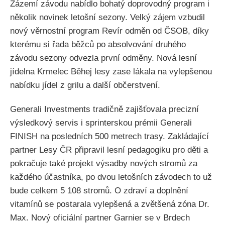
Zázemí závodu nabídlo bohatý doprovodný program i
několik novinek letošní sezony. Velký zájem vzbudil
nový věrnostní program Revír odměn od ČSOB, díky
kterému si řada běžců po absolvování druhého
závodu sezony odvezla první odměny. Nová lesní
jídelna Krmelec Běhej lesy zase lákala na vylepšenou
nabídku jídel z grilu a další občerstvení.
Generali Investments tradičně zajišťovala precizní
výsledkový servis i sprinterskou prémii Generali
FINISH na posledních 500 metrech trasy. Zakládající
partner Lesy ČR připravil lesní pedagogiku pro děti a
pokračuje také projekt výsadby nových stromů za
každého účastníka, po dvou letošních závodech to už
bude celkem 5 108 stromů. O zdraví a doplnění
vitamínů se postarala vylepšená a zvětšená zóna Dr.
Max. Nový oficiální partner Garnier se v Brdech