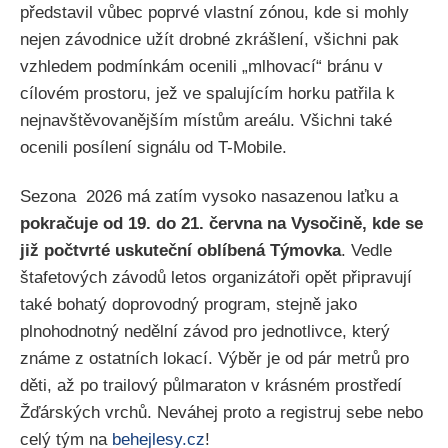
představil vůbec poprvé vlastní zónou, kde si mohly
nejen závodnice užít drobné zkrášlení, všichni pak
vzhledem podmínkám ocenili „mlhovací“ bránu v
cílovém prostoru, jež ve spalujícím horku patřila k
nejnavštěvovanějším místům areálu. Všichni také
ocenili posílení signálu od T-Mobile.
Sezona 2026 má zatím vysoko nasazenou laťku a
pokračuje od 19. do 21. června na Vysočině, kde se
již počtvrté uskuteční oblíbená Týmovka
. Vedle
štafetových závodů letos organizátoři opět připravují
také bohatý doprovodný program, stejně jako
plnohodnotný nedělní závod pro jednotlivce, který
známe z ostatních lokací. Výběr je od pár metrů pro
děti, až po trailový půlmaraton v krásném prostředí
Žďárských vrchů. Neváhej proto a registruj sebe nebo
celý tým na
behejlesy.cz
!