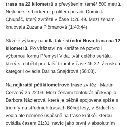
trasa na 22 kilometrů
s převýšením téměř 500 metrů.
Nejlépe si s horkem i profilem poradil Dominik
Chlupáč, který zvítězil v čase 1:26:49. Mezi ženami
kralovala Zuzana Pičmanová (1:40:44).
Skvělé výkony nabídla také
střední Nova trasa na 12
kilometrů.
Po vítězství na Karlštejně potvrdil
výbornou formu Přemysl Vida, tvář celého seriálu,
který si doběhl pro další triumf v čase 46:32. Ženskou
kategorii ovládla Darina Šnajdrová (56:08).
Na
nejkratší pětikilometrové trase
zvítězil Martin
Červený za 22:03. Mezi ženami tentokrát překvapila
Barbora Názlerová, která je běžně spojována spíše s
triumfy na středních trasách Běhej lesy, v Brdech si
vedla ale neméně úspěšně na trase krátké, kterou
ovládla časem 21:31, navíc jako první v absolutním