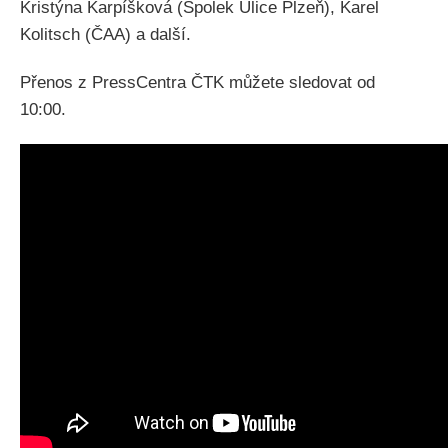
Kristýna Karpíšková (Spolek Ulice Plzeň), Karel
Kolitsch (ČAA) a další.
Přenos z PressCentra ČTK můžete sledovat od
10:00.