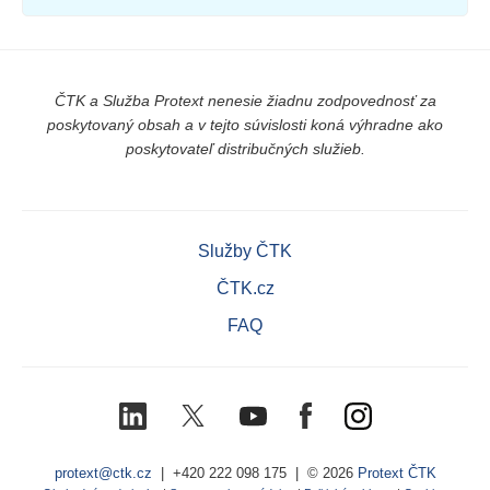
ČTK a Služba Protext nenesie žiadnu zodpovednosť za
poskytovaný obsah a v tejto súvislosti koná výhradne ako
poskytovateľ distribučných služieb.
Služby ČTK
ČTK.cz
FAQ
LinkedIn
X
Youtube
Facebook
Instagram
(Twitter)
protext@ctk.cz
|
+420 222 098 175
| © 2026
Protext ČTK