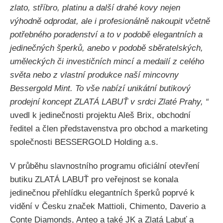
zlato, stříbro, platinu a další drahé kovy nejen
výhodně odprodat, ale i profesionálně nakoupit včetně
potřebného poradenství a to v podobě elegantních a
jedinečných šperků, anebo v podobě sběratelských,
uměleckých či investičních mincí a medailí z celého
světa nebo z vlastní produkce naší mincovny
Bessergold Mint. To vše nabízí unikátní butikový
prodejní koncept ZLATÁ LABUŤ v srdci Zlaté Prahy, “
uvedl k jedinečnosti projektu Aleš Brix, obchodní
ředitel a člen představenstva pro obchod a marketing
společnosti BESSERGOLD Holding a.s.
V průběhu slavnostního programu oficiální otevření
butiku ZLATÁ LABUŤ pro veřejnost se konala
jedinečnou přehlídku elegantních šperků poprvé k
vidění v Česku značek Mattioli, Chimento, Daverio a
Conte Diamonds, Anteo a také JK a Zlatá Labuť a