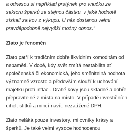
a odnesou si například prstýnek pro vnučku ze
sektoru šperků za stejnou částku, v jaké hodnotě
získali za kov z výkupu. U nás dostanou velmi
pravděpodobně nejvyšší možný obnos.“
Zlato je fenomén
Zlato patří k tradičním dobře likvidním komoditám od
nepaměti. V době, kdy svět zmítá nestabilita ať
společenská či ekonomická, jeho směnitelná hodnota
významně vzroste a především slouží k uchování
majetku proti inflaci. Drahé kovy jsou skladné a dobře
přepravitelné z místa na místo. V případě investičních
cihel, slitků a mincí navíc nezatížené DPH.
Zlato neláká pouze investory, milovníky krásy a
šperků. Je také velmi vysoce hodnocenou