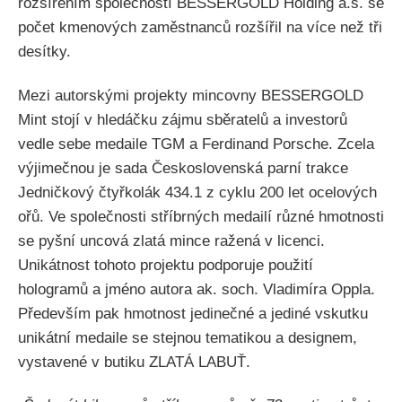
rozšířením společností BESSERGOLD Holding a.s. se
počet kmenových zaměstnanců rozšířil na více než tři
desítky.
Mezi autorskými projekty mincovny BESSERGOLD
Mint stojí v hledáčku zájmu sběratelů a investorů
vedle sebe medaile TGM a Ferdinand Porsche. Zcela
výjimečnou je sada Československá parní trakce
Jedničkový čtyřkolák 434.1 z cyklu 200 let ocelových
ořů. Ve společnosti stříbrných medailí různé hmotnosti
se pyšní uncová zlatá mince ražená v licenci.
Unikátnost tohoto projektu podporuje použití
hologramů a jméno autora ak. soch. Vladimíra Oppla.
Především pak hmotnost jedinečné a jediné vskutku
unikátní medaile se stejnou tematikou a designem,
vystavené v butiku ZLATÁ LABUŤ.