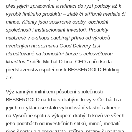
přes jejich zpracování a rafinaci do ryzí podoby až k
výrobě finálního produktu – zlaté či stříbrné medaile či
mince. Klienty jsou soukromé osoby, obchodní
společnosti i institucionální investoři. Produkty
nabízené v e-shopu odebírají přímo od výrobců
uvedených na seznamu Good Delivery List,
akreditované na komoditní burze s celosvětovou
likviditou,“
sdělil Michal Drtina, CEO a předseda
představenstva společnosti BESSERGOLD Holding
a.s.
Významným milníkem působení společnosti
BESSERGOLD na trhu s drahými kovy v Čechách a
jejich recyklaci se stalo vybudování vlastní rafinerie
na Vysočině spolu s výkupem drahých kovů ve všech
jeho podobách od investičních slitků, mincí, medailí
přes šperky a zlomky zlata, stříbra, platiny či palladia