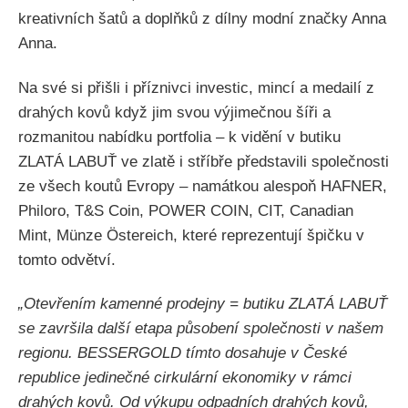
kreativních šatů a doplňků z dílny modní značky Anna
Anna.
Na své si přišli i příznivci investic, mincí a medailí z
drahých kovů když jim svou výjimečnou šíři a
rozmanitou nabídku portfolia – k vidění v butiku
ZLATÁ LABUŤ ve zlatě i stříbře představili společnosti
ze všech koutů Evropy – namátkou alespoň HAFNER,
Philoro, T&S Coin, POWER COIN, CIT, Canadian
Mint, Münze Östereich, které reprezentují špičku v
tomto odvětví.
„Otevřením kamenné prodejny = butiku ZLATÁ LABUŤ
se završila další etapa působení společnosti v našem
regionu. BESSERGOLD tímto dosahuje v České
republice jedinečné cirkulární ekonomiky v rámci
drahých kovů. Od výkupu odpadních drahých kovů,