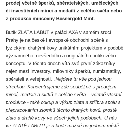
prodej včetně šperků, sběratelských, uměleckých
či investičních mincí a medailí z celého světa nebo
z produkce mincovny Bessergold Mint.
Butik ZLATÁ LABUŤ v paláci AXA v samém srdci
Prahy je na české i evropské obchodní scéně s
fyzickými drahými kovy unikátním projektem v podobě
významného, nevšedního a originálního butikového
konceptu. V těchto dnech vítá své první zákazníky
nejen mezi investory, milovníky šperků, numizmatiky,
sběrateli a veřejností.
„Najdete tu vše pod jednou
střechou. Koncentrujeme zde souběžně s prodejem
mincí, medailí a slitků z celého světa – včetně vlastní
produkce - také odkup a výkup zlata a stříbra spolu s
přepracováním zlomků těchto drahých kovů, prostě
zlato a drahé kovy ve všech jejich podobách. U nás
ve ZLATÉ LABUTI je a bude možné na jednom místě