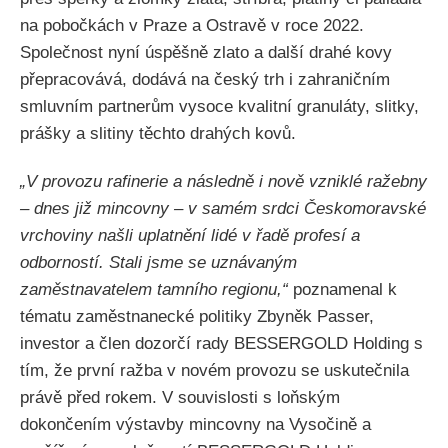
na pobočkách v Praze a Ostravě v roce 2022.
Společnost nyní úspěšně zlato a další drahé kovy
přepracovává, dodává na český trh i zahraničním
smluvním partnerům vysoce kvalitní granuláty, slitky,
prášky a slitiny těchto drahých kovů.
„V provozu rafinerie a následně i nově vzniklé ražebny
– dnes již mincovny – v samém srdci Českomoravské
vrchoviny našli uplatnění lidé v řadě profesí a
odborností. Stali jsme se uznávaným
zaměstnavatelem tamního regionu,“
poznamenal k
tématu zaměstnanecké politiky Zbyněk Passer,
investor a člen dozorčí rady BESSERGOLD Holding s
tím, že první ražba v novém provozu se uskutečnila
právě před rokem. V souvislosti s loňským
dokončením výstavby mincovny na Vysočině a