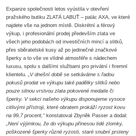
Expanze společnosti letos vyústila v otevření
pražského butiku ZLATÁ LABUŤ – palác AXA, ve které
najdete vše na jednom místě. Diskrétní a férový
výkup, i profesionální prodej především zlata ve
všech jeho podobách od investičních mincí a slitků,
přes sběratelské kusy až po jedinečné značkové
šperky a to vše ve vlídné atmosféře s nádechem
luxusu, spolu s dalšími službami pro privátní i firemní
klientelu.
„V dnešní době se setkáváme s řadou
pokusů prodat ve výkupu také padělky slitků nebo
pouze silnou vrstvou zlata pokovené medaile či
šperky. V sekci našeho výkupu disponujeme vysoce
citlivými přístroji, které obratem prokáží ryzost kovu
na 99,7 procent,“
konstatoval Zbyněk Passer a dodal:
„Není výjimkou, že do výkupu přinesou lidé zlomky,
poškozené šperky různé ryzosti, staré snubní prsteny