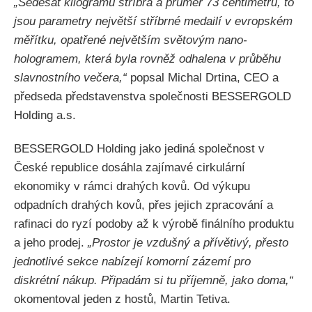
„Šedesát kilogramů stříbra a průměr 73 centimetrů, to
jsou parametry největší stříbrné medailí v evropském
měřítku, opatřené největším světovým nano-
hologramem, která byla rovněž odhalena v průběhu
slavnostního večera,“
popsal Michal Drtina, CEO a
předseda představenstva společnosti BESSERGOLD
Holding a.s.
BESSERGOLD Holding jako jediná společnost v
České republice dosáhla zajímavé cirkulární
ekonomiky v rámci drahých kovů. Od výkupu
odpadních drahých kovů, přes jejich zpracování a
rafinaci do ryzí podoby až k výrobě finálního produktu
a jeho prodej.
„Prostor je vzdušný a přívětivý, přesto
jednotlivé sekce nabízejí komorní zázemí pro
diskrétní nákup. Připadám si tu příjemně, jako doma,“
okomentoval jeden z hostů, Martin Tetiva.