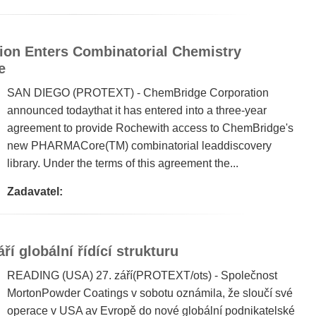
on Enters Combinatorial Chemistry
e
SAN DIEGO (PROTEXT) - ChemBridge Corporation
announced todaythat it has entered into a three-year
agreement to provide Rochewith access to ChemBridge's
new PHARMACore(TM) combinatorial leaddiscovery
library. Under the terms of this agreement the...
Zadavatel:
í globální řídící strukturu
READING (USA) 27. září(PROTEXT/ots) - Společnost
MortonPowder Coatings v sobotu oznámila, že sloučí své
operace v USA av Evropě do nové globální podnikatelské