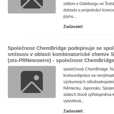
sídlem v Göteborgu ve Švé
dohodu o projednání licenc
plynu...
Zadavatel:
Společnost ChemBridge podepisuje se spol
smlouvu v oblasti kombinatorické chemie S
(ots-PRNewswire) - společnost ChemBridg
společnosti ChemBridge. Na
knihovněprávo na nevýhradn
výzkumných středisekspole
Německu, Japonsku, Spojen
státech.Nově zpřístupněn
vytvořená...
Zadavatel: