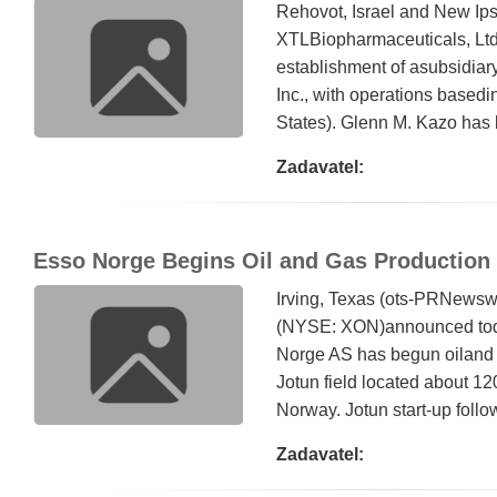
Rehovot, Israel and New Ip
XTLBiopharmaceuticals, Ltd
establishment of asubsidiar
Inc., with operations base
States). Glenn M. Kazo has 
Zadavatel:
Esso Norge Begins Oil and Gas Production 
Irving, Texas (ots-PRNewsw
(NYSE: XON)announced today 
Norge AS has begun oiland 
Jotun field located about 12
Norway. Jotun start-up follow
Zadavatel: