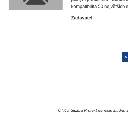
kompatibilita 50 největších
Zadavatel:
<
ČTK a Služba Protext nenesie žiadnu z