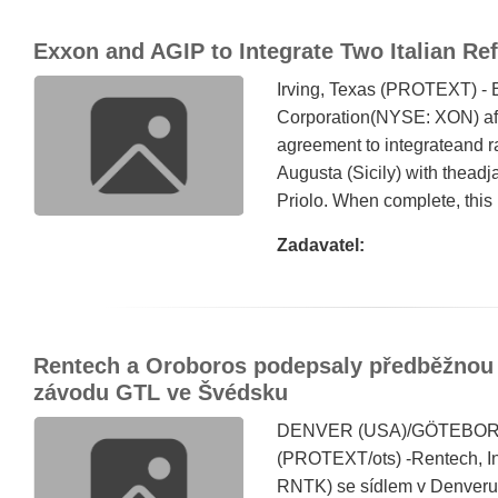
Exxon and AGIP to Integrate Two Italian Ref
Irving, Texas (PROTEXT) - E
Corporation(NYSE: XON) aff
agreement to integrateand rat
Augusta (Sicily) with theadja
Priolo. When complete, this in
Zadavatel:
Rentech a Oroboros podepsaly předběžnou
závodu GTL ve Švédsku
DENVER (USA)/GÖTEBORG (
(PROTEXT/ots) -Rentech, In
RNTK) se sídlem v Denveru