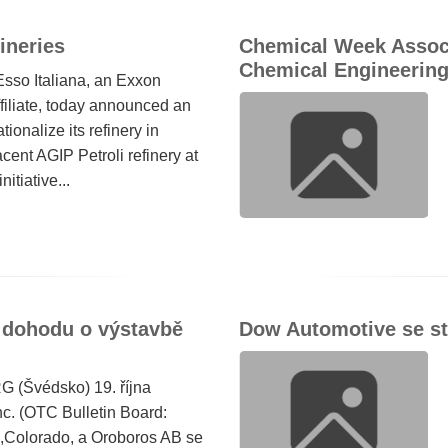
ineries
Chemical Week Associ
Chemical Engineering
sso Italiana, an Exxon
iliate, today announced an
ionalize its refinery in
cent AGIP Petroli refinery at
itiative...
 dohodu o výstavbě
Dow Automotive se s
Švédsko) 19. října
c. (OTC Bulletin Board:
,Colorado, a Oroboros AB se