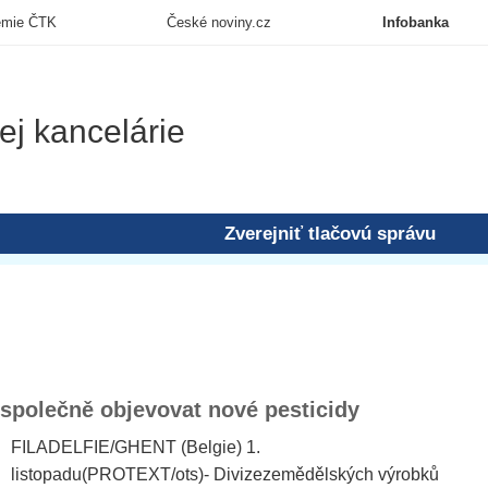
emie ČTK
České noviny.cz
Infobanka
ej kancelárie
Zverejniť tlačovú správu
polečně objevovat nové pesticidy
FILADELFIE/GHENT (Belgie) 1.
listopadu(PROTEXT/ots)- Divizezemědělských výrobků