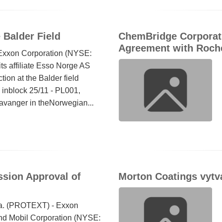
 Balder Field
ChemBridge Corporati
Agreement with Roch
 Exxon Corporation (NYSE:
s affiliate Esso Norge AS
ion at the Balder field
 inblock 25/11 - PL001,
tavanger in theNorwegian...
sion Approval of
Morton Coatings vytvář
 Va. (PROTEXT) - Exxon
d Mobil Corporation (NYSE: