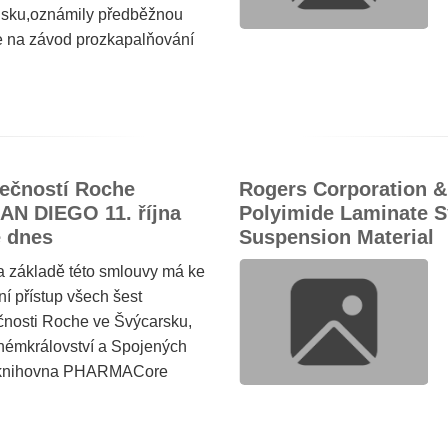
dsku,oznámily předběžnou
e na závod prozkapalňování
ečností Roche
Rogers Corporation & 
AN DIEGO 11. října
Polyimide Laminate S
e dnes
Suspension Material
 základě této smlouvy má ke
í přístup všech šest
čnosti Roche ve Švýcarsku,
émkrálovství a Spojených
á knihovna PHARMACore