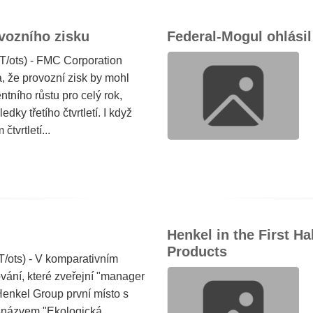
vozního zisku
Federal-Mogul ohlásil
ots) - FMC Corporation
 že provozní zisk by mohl
ntního růstu pro celý rok,
ky třetího čtvrtletí. I když
čtvrtletí...
Henkel in the First H
Products
ots) - V komparativním
ání, které zveřejní "manager
enkel Group první místo s
 snázvem "Ekologická