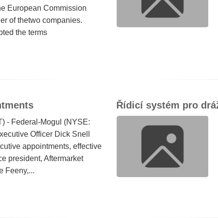
the European Commission
er of thetwo companies.
ted the terms
ntments
Řídicí systém pro drá
T) - Federal-Mogul (NYSE:
cutive Officer Dick Snell
utive appointments, effective
ce president, Aftermarket
e Feeny,...