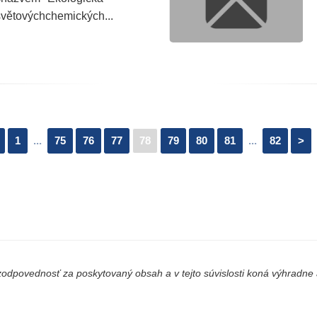
 světovýchchemických...
1
...
75
76
77
78
79
80
81
...
82
>
odpovednosť za poskytovaný obsah a v tejto súvislosti koná výhradne a