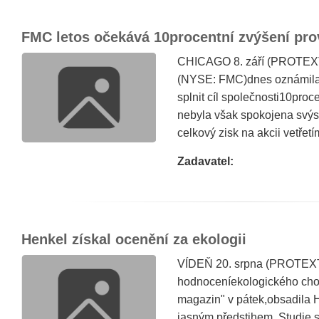
FMC letos očekává 10procentní zvýšení pro
CHICAGO 8. září (PROTEXT/
(NYSE: FMC)dnes oznámila,
splnit cíl společnosti10proce
nebyla však spokojena svýsled
celkový zisk na akcii vetřetím 
Zadavatel:
Henkel získal ocenění za ekologii
VÍDEŇ 20. srpna (PROTEXT/
hodnoceníekologického chov
magazin" v pátek,obsadila H
jasným předstihem. Studie