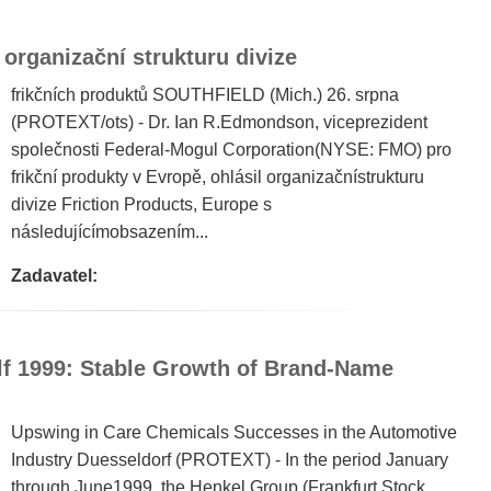
 organizační strukturu divize
frikčních produktů SOUTHFIELD (Mich.) 26. srpna
(PROTEXT/ots) - Dr. Ian R.Edmondson, viceprezident
společnosti Federal-Mogul Corporation(NYSE: FMO) pro
frikční produkty v Evropě, ohlásil organizačnístrukturu
divize Friction Products, Europe s
následujícímobsazením...
Zadavatel:
alf 1999: Stable Growth of Brand-Name
Upswing in Care Chemicals Successes in the Automotive
Industry Duesseldorf (PROTEXT) - In the period January
through June1999, the Henkel Group (Frankfurt Stock