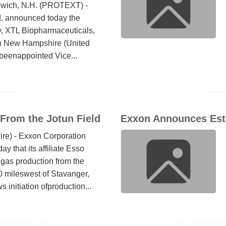
swich, N.H. (PROTEXT) -
. announced today the
y, XTL Biopharmaceuticals,
din New Hampshire (United
beenappointed Vice...
From the Jotun Field
Exxon Announces Esti
ire) - Exxon Corporation
that its affiliate Esso
gas production from the
0 mileswest of Stavanger,
s initiation ofproduction...