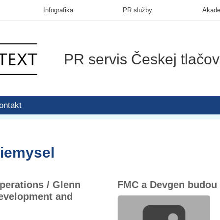
Infografika
PR služby
Akad
PR servis Českej tlačov
ontakt
riemysel
perations / Glenn
FMC a Devgen budou s
Development and