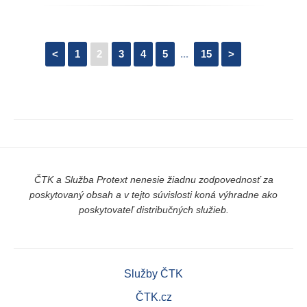
<
1
2
3
4
5
...
15
>
ČTK a Služba Protext nenesie žiadnu zodpovednosť za
poskytovaný obsah a v tejto súvislosti koná výhradne ako
poskytovateľ distribučných služieb.
Služby ČTK
ČTK.cz