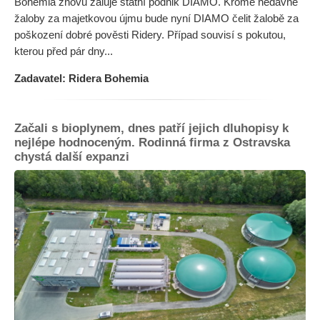
Bohemia znovu žaluje státní podnik DIAMO. Kromě nedávné
žaloby za majetkovou újmu bude nyní DIAMO čelit žalobě za
poškození dobré pověsti Ridery. Případ souvisí s pokutou,
kterou před pár dny...
Zadavatel: Ridera Bohemia
Začali s bioplynem, dnes patří jejich dluhopisy k
nejlépe hodnoceným. Rodinná firma z Ostravska
chystá další expanzi