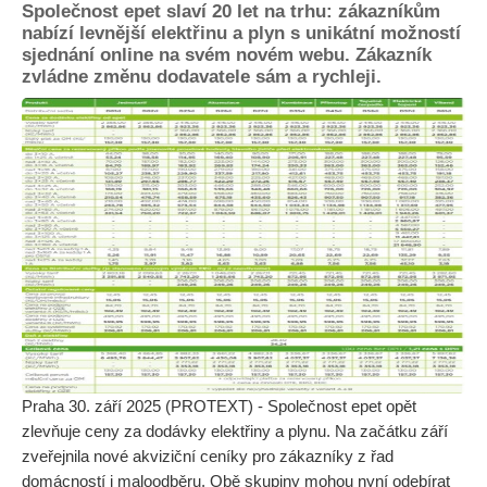
Společnost epet slaví 20 let na trhu: zákazníkům
nabízí levnější elektřinu a plyn s unikátní možností
sjednání online na svém novém webu. Zákazník
zvládne změnu dodavatele sám a rychleji.
Praha 30. září 2025 (PROTEXT) - Společnost epet opět
zlevňuje ceny za dodávky elektřiny a plynu. Na začátku září
zveřejnila nové akviziční ceníky pro zákazníky z řad
domácností i maloodběru. Obě skupiny mohou nyní odebírat